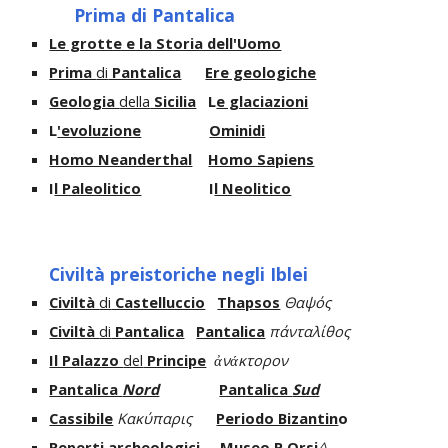
Prima di Pantalica
Le grotte e la Storia dell'Uomo
Prima
di
Pantalica
Ere geologiche
Geologia
della
Sicilia
L
e glaciazioni
L
'evoluzione
Ominidi
Homo Neanderthal
Homo Sapiens
I
l Paleolitico
I
l Neolitico
Civiltà preistoriche negli Iblei
Civiltà
di
Castelluccio
Thapsos
Θαψός
Civiltà
di
Pantalica
Pantalica
πάνταλίθος
Il Palazzo
del
Principe
ἀνάκτορον
Pantalica
Nord
Pantalica
Sud
Cassibile
Κακύπαρις
Periodo Bizantin
o
Reperti archeologici
Museo P.Orsi
^