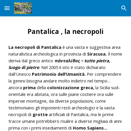
Skip to main content
Skip to navigation
Pantalica , la necropoli
La necropoli di Pantalica
è una vasta e suggestiva area
naturalistica archeologica in provincia di
Siracusa.
Il nome
deriva dal greco antico
πάνταλίθος
=
tutto pietra,
luogo di pietre
.
Nel 2005 il sito è stato dichiarato
dall'Unesco
Patrimonio dell’Umanità.
Per comprendere
la genesi bisogna andare molto indietro nel tempo…
ancora
prima
della
colonizzazione greca,
la Sicilia sud-
orientale era abitata, ora sulle piane costiere ora sulle
impervie montagne, da diverse popolazioni, come
testimoniano gli imponenti resti archeologici e la vasta
necropoli di
grotte
artificiali
di Pantalica,
ma le prime
tracce umane potrebbero risalire a diverse migliaia di anni
prima con i primi insediamenti di
Homo Sapiens...