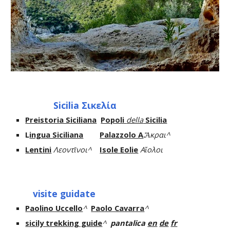
Sicilia Σικελία
Preistoria Siciliana
Popoli
della
Sicilia
L
ingua Siciliana
Palazzolo A
.
Ἄκραι^
Lentini
Λεοντῖνοι^
Isole Eolie
Αἴολοι
visite guidate
Paolino Uccello
^
Paolo Cavarra
^
sicily trekking guide
^
pantalica
en
de
fr