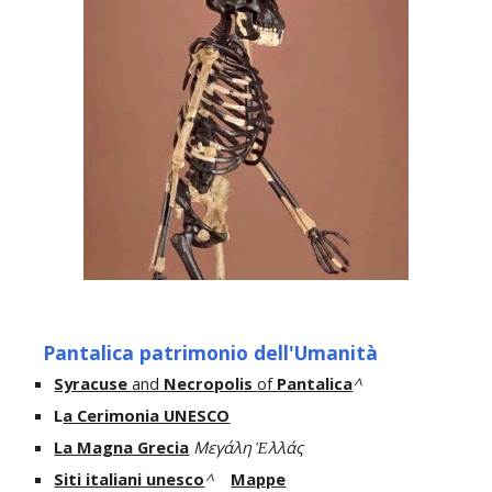
Pantalica patrimonio dell'Umanità
Syracuse
and
Necropolis
of
Pantalica
^
L
a Cerimonia UNESCO
La Magna Grecia
Μεγάλη Ἑλλάς
Siti italiani unesco
^
Mappe