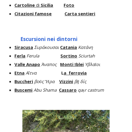
Cartoline
di
Sicilia
Foto
Citazioni famose
Carta sentieri
Escursioni nei dintorni
Siracusa
Συράκουσαι
Catania
Kατάvη
Ferla
Ferula
Sortino
Sciurtah
Valle Anapo
Άναπος
Monti Iblei
Υβλαῖοι
Etna
Aἴτνα
L
a ferrovia
Buccheri
βοῦς Ἥρα
Vizzini
βῇ δίς
Buscemi
Abu Shama
Cassaro
qaṣr
castrum