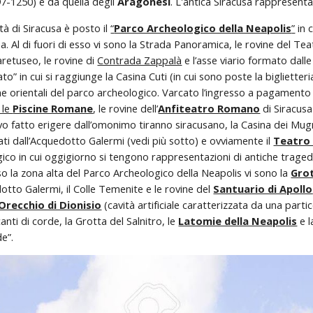
-1250) e da quella degli 
Aragonesi
. L'antica Siracusa rappresent
ttà di Siracusa è posto il 
“
Parco Archeologico della Neapolis
”
 in
na. Al di fuori di esso vi sono la Strada Panoramica, le rovine del T
retuseo, le rovine di 
Contrada Zappalà
 e l’asse viario formato dall
” in cui si raggiunge la Casina Cuti (in cui sono poste la biglietteri
ine orientali del parco archeologico. Varcato l’ingresso a pagamento
 le 
Piscine Romane
, le rovine dell’
Anfiteatro Romano
 di Siracusa 
ivo fatto erigere dall’omonimo tiranno siracusano, la Casina dei Mug
ati dall’Acquedotto Galermi (vedi più sotto) e ovviamente il 
Teatro
ico in cui oggigiorno si tengono rappresentazioni di antiche tragedie
 la zona alta del Parco Archeologico della Neapolis vi sono la 
Grot
tto Galermi, il Colle Temenite e le rovine del 
Santuario di Apollo
Orecchio di Dionisio
(cavità artificiale caratterizzata da una partic
anti di corde, la Grotta del Salnitro, le 
Latomie della Neapolis
 e 
e”.