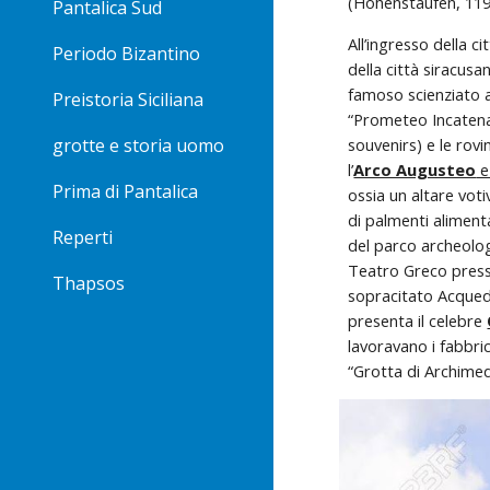
(Hohenstaufen, 1197
Pantalica Sud
All’ingresso della ci
Periodo Bizantino
della città siracusa
famoso scienziato a
Preistoria Siciliana
“Prometeo Incatenato
souvenirs) e le rov
grotte e storia uomo
l’
Arco Augusteo
 e
Prima di Pantalica
ossia un altare vot
di palmenti aliment
Reperti
del parco archeolog
Teatro Greco presso
Thapsos
sopracitato Acquedo
presenta il celebre 
lavoravano i fabbric
“Grotta di Archimed