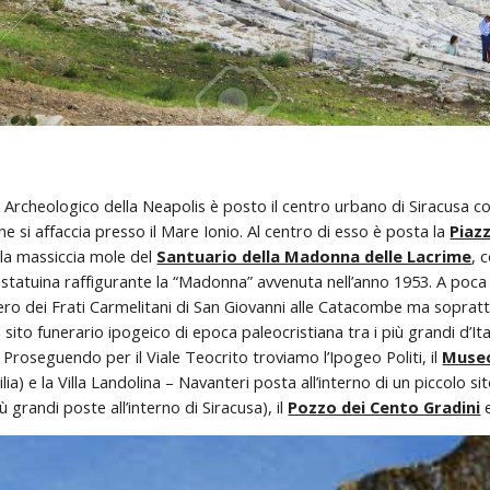
co Archeologico della Neapolis è posto il centro urbano di Siracusa c
he si affaccia presso il Mare Ionio. Al centro di esso è posta la 
Piazz
 la massiccia mole del 
Santuario della Madonna delle Lacrime
, 
 statuina raffigurante la “Madonna” avvenuta nell’anno 1953. A poca 
ro dei Frati Carmelitani di San Giovanni alle Catacombe ma sopratt
 sito funerario ipogeico di epoca paleocristiana tra i più grandi d’Ital
Proseguendo per il Viale Teocrito troviamo l’Ipogeo Politi, il 
Museo
icilia) e la Villa Landolina – Navanteri posta all’interno di un piccolo
iù grandi poste all’interno di Siracusa), il 
Pozzo dei Cento Gradini
 