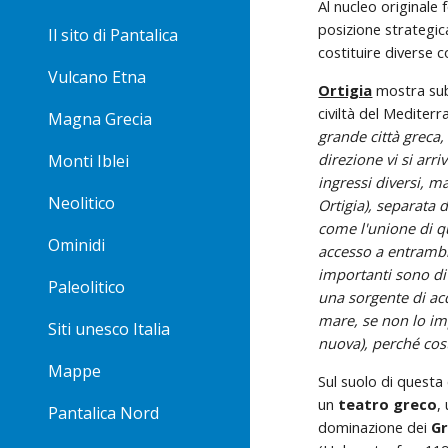
Al nucleo originale 
posizione strategic
Il sito di Pantalica
costituire diverse 
Vulcano Etna
Ortigia
mostra subi
civiltà del Mediter
Magna Grecia
grande città greca,
direzione vi si arri
Monti Iblei
ingressi diversi, ma
Neolitico
Ortigia), separata 
come l'unione di qua
Ominidi
accesso a entrambi. 
importanti sono di 
Paleolitico
una sorgente di ac
mare, se non lo imp
Siti unesco Italia
nuova), perché cost
Mappe
Sul suolo di questa 
un 
teatro greco
,
Pantalica Nord
dominazione dei 
Gr