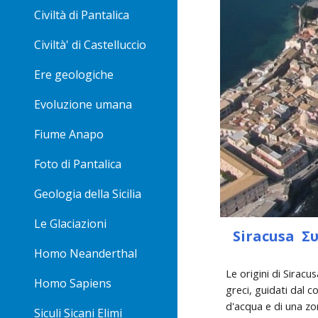
Civiltà di Pantalica
Civiltà' di Castelluccio
Ere geologiche
Evoluzione umana
Fiume Anapo
Foto di Pantalica
Geologia della Sicilia
Le Glaciazioni
  Siracusa  Συρά
Homo Neanderthal
Le origini di Siracu
Homo Sapiens
greci, guidati dal c
d'acqua e di una zon
Siculi Sicani Elimi