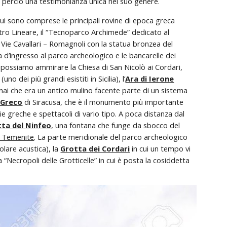
a perciò una testimonianza unica nel suo genere.
 cui sono comprese le principali rovine di epoca greca 
eatro Lineare, il “Tecnoparco Archimede” dedicato al 
e Vie Cavallari – Romagnoli con la statua bronzea del 
a d’ingresso al parco archeologico e le bancarelle dei 
 possiamo ammirare la Chiesa di San Nicolò ai Cordari, 
(uno dei più grandi esistiti in Sicilia), l’
Ara di Ierone
nai che era un antico mulino facente parte di un sistema 
 Greco
di Siracusa, che è il monumento più importante 
 greche e spettacoli di vario tipo. A poca distanza dal 
ta del Ninfeo
, una fontana che funge da sbocco del 
 Temenite
. La parte meridionale del parco archeologico 
olare acustica), la 
Grotta dei Cordari
 in cui un tempo vi 
la “Necropoli delle Grotticelle” in cui è posta la cosiddetta 