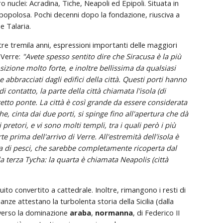
o nuclei: Acradina, Tiche, Neapoli ed Epipoli. Situata in 
popolosa. Pochi decenni dopo la fondazione, riusciva a 
e Talaria.
ltre tremila anni, espressioni importanti delle maggiori 
 Verre: 
"Avete spesso sentito dire che Siracusa è la più 
izione molto forte, e inoltre bellissima da qualsiasi 
 abbracciati dagli edifici della città. Questi porti hanno 
contatto, la parte della città chiamata l'isola (di 
retto ponte. La città è così grande da essere considerata 
e, cinta dai due porti, si spinge fino all'apertura che dà 
pretori, e vi sono molti templi, tra i quali però i più 
 prima dell'arrivo di Verre. All'estremità dell'isola è 
a di pesci, che sarebbe completamente ricoperta dal 
 terza Tycha: la quarta è chiamata Neapolis (città 
guito convertito a cattedrale. Inoltre, rimangono i resti di 
nze attestano la turbolenta storia della Sicilia (dalla 
verso la dominazione 
araba
, 
normanna
, di Federico II 