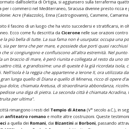
formato dall’isoletta di Ortigia, si aggiunsero sulla terraferma quattr
a per i commerci nel Mediterraneo, Siracusa divenne presto ricca e 
colonie: Acre (Palazzolo), Enna (Castrogiovanni), Casmene, Camarina 
to il fascino di un luogo che ha visto succedersi e stratificarsi, in o
raneo. Ecco come fu descritta da 
Cicerone
 nelle sue orazioni contro
 e la più bella di tutte. La sua fama non è usurpata: occupa una pos
vi, sia per terra che per mare, e possiede due porti quasi racchiusi e
 che si congiungono e confluiscono all'altra estremità. Nel punto di 
da un braccio di mare, è però riunita e collegata al resto da uno st
ttro città, e grandissime: una di queste è la già ricordata isola, ch
Nell'isola è la reggia che appartenne a Ierone II, ora utilizzata dai 
gran lunga quello di Diana e quello di Minerva, ricco di opere d'arte
qua dolce, chiamata Aretusa, di straordinaria abbondanza, ricolm
edisse una diga di pietra. La seconda città è chiamata Acradina, la
ruita per ultima".
città rimangono i resti del 
Tempio di Atena 
(V° secolo a.C.), in se
 un 
anfiteatro romano
 e molte altre costruzioni. Queste testimonia
eci
 a quella dei 
Romani
, dai 
Bizantini
 ai 
Borboni
, passando attra