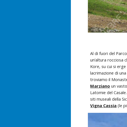
Al di fuori del Par
un’altura rocciosa c
Kore, su cui si erge
lacrimazione di una
troviamo il Monaste
Marziano
 un vasto
Latomie del Casale. 
siti museali della S
Vigna Cassia
 (le p