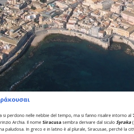
κουσαι                  
sa si perdono nelle nebbie del tempo, ma si fanno risalire intorno al 
orinzio Archia. Il nome 
Siracusa 
sembra derivare dal siculo 
Syraka
 
a paludosa. In greco e in latino è al plurale, Siracusae, perché la ci