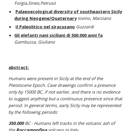
Forgia,Sineo,Petruso
Palaeoecological diversity of southeastern Sicily
during Neogene/Quaternary
Iovino, Marziano
Il Paleolitico nel siracusano
Guzzardi
Gli elefanti nani siciliani di 500.000 anni fa
Gambuzza, Giuliano
abstract:
Humans were present in Sicily at the end of the
Pleistocene Epoch. Cave drawings confirm a presence
only by 15000 BC, if not earlier, and there is no evidence
to suggest anything but a continuous presence since that
period. In general terms, early Sicily may be represented
by the following periods:
350.000
BC - Humans left tracks in the volcanic ash of
the
Roccamonfina
volcano in Italy