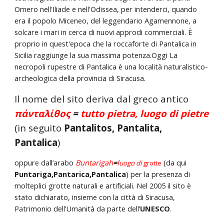
Omero nell'Iliade e nell'Odissea, per intenderci, quando
era il popolo Miceneo, del leggendario Agamennone, a
solcare i mari in cerca di nuovi approdi commerciali. È
proprio in quest'epoca che la roccaforte di Pantalica in
Sicilia raggiunge la sua massima potenza.Oggi La
necropoli rupestre di Pantalica
è una località naturalistico-
archeologica della provincia di Siracusa.
Il nome del sito deriva dal greco antico
πάνταλίθος
=
tutto pietra, luogo di pietre
(in seguito
Pantalitos, Pantalita,
Pantalica
)
oppure dall’arabo
Buntarigah
=
l
(da qui
uogo di
grotte
Puntariga,Pantarica,Pantalica
)
per la presenza di
molteplici grotte naturali e artificiali. Nel 2005 il sito è
stato dichiarato, insieme con la città di Siracusa,
Patrimonio dell’Umanità da parte dell’
UNESCO
.