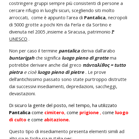
costringere gruppi sempre più consistenti di persone a
cercare rifugio in luoghi sicuri, scegliendo siti molto
arroccati, come è appunto l'area di
Pantalica
, necropoli
di 5000 grotte a pochi Km da Ferla e da Sortino e
divenuta nel 2005 ,insieme a Siracusa, patrimonio
🚩
UNESCO
.
Non per caso il termine
pantalica
deriva dall’arabo
buntarigah
che significa
luogo pieno di grotte
ma
potrebbe derivare anche dal greco
πάνταλίθος = tutto
pietra
e cioè
luogo pieno di pietre
.
Le prove
dell’antichissimo passato sono state purtroppo distrutte
dai successivi insediamenti, depredazioni, saccheggi,
devastazioni.
Di sicuro la gente del posto, nel tempo, ha utilizzato
Pantalica
come
cimitero
,
come
prigione
,
come
luogo
di culto
e come
abitazione.
Questo tipo di insediamento presenta elementi simili ad
altri sia in Sicilia sia in italia per: