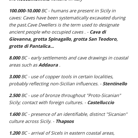
100.000-10.000
BC - humans are present in Sicily in
caves: Caves have been systematically excavated during
the past.Cave Dwellers is the term used to designate
ancient people who occupied caves . -
Cava di
Giovanna, grotta Spinagallo, grotta San Teodoro,
grotte di Pantalica...
8.000
BC
- early settlements and cave drawings in coastal
areas such as
Addaura
.
3.000
BC - use of copper tools in certain localities,
probably reflecting non-Sicilian influences. -
Stentinello
2.500
BC - use of bronze throughout "Proto-Sicanian"
Sicily; contact with foreign cultures. -
Castelluccio
1.600
BC - presence of an identifiable, distinct "Sicanian"
culture across Sicily. -
Thapsos
1.200
BC - arrival of Sicels in eastern coastal areas,