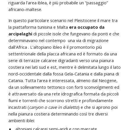
riguarda l'area iblea, è più probabile un “passaggio”
africano-maltese.
In questo particolare scenario nel Pleistocene il mare
tra
la piattaforma tunisina e Malta
era occupato da
arcipelaghi
di piccole isole che fungevano da ponti e che
determinavano nel contempo una via di migrazione
dall'Africa . L'altopiano ibleo è il promontorio più
settentrionale della placca africana ed è formato da una
serie di terrazze calcaree digradanti verso una pianura
costiera nei lati sud e est, mentre è delimitata lungo il lato
nord-occidentale dalla fossa Gela-Catania e dalla piana di
Catania. Tutta l'area è interessata, almeno dal Neogene,
da un sollevamento tettonico con forti sconvolgimenti ed
è attraversato da una rete idrografica formata da piccoli
fiumi e torrenti che scorrono stretti e profondamente
incastrati (
canyon o cave in dialetto
) e che si aprono poi
nella pianura costiera determinando così tre diversi
ambienti iblei:
altopiani calcarei semi-aridi e con marcate