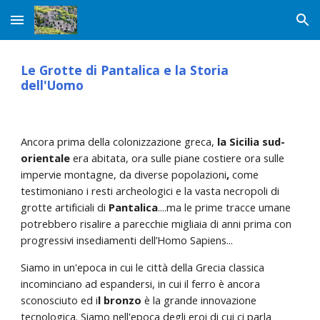
Skip to main content
Skip to navigation
Le Grotte di Pantalica e la Storia
dell'Uomo
Ancora prima della colonizzazione greca,
la Sicilia sud-
orientale
era abitata, ora sulle piane costiere ora sulle
impervie montagne, da diverse popolazioni
,
come
testimoniano i resti archeologici e la vasta necropoli di
grotte artificiali di
Pantalica
....ma le prime tracce umane
potrebbero risalire a parecchie migliaia di anni prima con
progressivi insediamenti dell’Homo Sapiens...
Siamo in un'epoca in cui le città della Grecia classica
incominciano ad espandersi, in cui il ferro è ancora
sconosciuto ed i
l bronzo
è la grande innovazione
tecnologica. Siamo nell'epoca degli eroi di cui ci parla