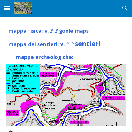
Skip to main content
Skip to navigation
mappa fisica: v.🚩🚩
goole maps
sentieri
mappa dei sentieri
: v.🚩🚩
     mappe archeologiche:                        