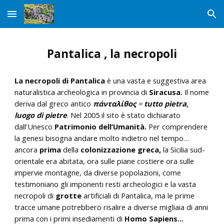
Skip to main content
Skip to navigation
Pantalica , la necropoli
La necropoli di Pantalica
è una vasta e suggestiva area
naturalistica archeologica in provincia di
Siracusa.
Il nome
deriva dal greco antico
πάνταλίθος
=
tutto pietra,
luogo di pietre
.
Nel 2005 il sito è stato dichiarato
dall'Unesco
Patrimonio dell’Umanità.
Per comprendere
la genesi bisogna andare molto indietro nel tempo…
ancora
prima
della
colonizzazione greca,
la Sicilia sud-
orientale era abitata, ora sulle piane costiere ora sulle
impervie montagne, da diverse popolazioni, come
testimoniano gli imponenti resti archeologici e la vasta
necropoli di
grotte
artificiali
di Pantalica,
ma le prime
tracce umane potrebbero risalire a diverse migliaia di anni
prima con i primi insediamenti di
Homo Sapiens...