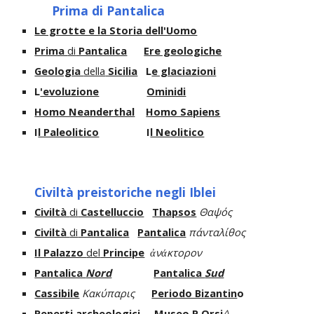
Prima di Pantalica
Le grotte e la Storia dell'Uomo
Prima
di
Pantalica
Ere geologiche
Geologia
della
Sicilia
L
e glaciazioni
L
'evoluzione
Ominidi
Homo Neanderthal
Homo Sapiens
I
l Paleolitico
I
l Neolitico
Civiltà preistoriche negli Iblei
Civiltà
di
Castelluccio
Thapsos
Θαψός
Civiltà
di
Pantalica
Pantalica
πάνταλίθος
Il Palazzo
del
Principe
ἀνάκτορον
Pantalica
Nord
Pantalica
Sud
Cassibile
Κακύπαρις
Periodo Bizantin
o
Reperti archeologici
Museo P.Orsi
^