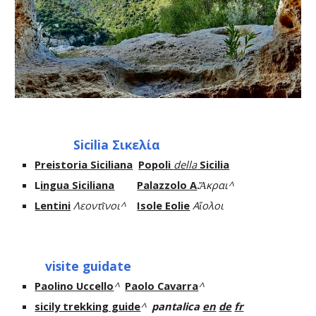
Sicilia Σικελία
Preistoria Siciliana
Popoli
della
Sicilia
L
ingua Siciliana
Palazzolo A
.
Ἄκραι^
Lentini
Λεοντῖνοι^
Isole Eolie
Αἴολοι
visite guidate
Paolino Uccello
^
Paolo Cavarra
^
sicily trekking guide
^
pantalica
en
de
fr