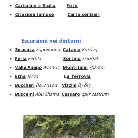
Cartoline
di
Sicilia
Foto
Citazioni famose
Carta sentieri
Escursioni nei dintorni
Siracusa
Συράκουσαι
Catania
Kατάvη
Ferla
Ferula
Sortino
Sciurtah
Valle Anapo
Άναπος
Monti Iblei
Υβλαῖοι
Etna
Aἴτνα
L
a ferrovia
Buccheri
βοῦς Ἥρα
Vizzini
βῇ δίς
Buscemi
Abu Shama
Cassaro
qaṣr
castrum