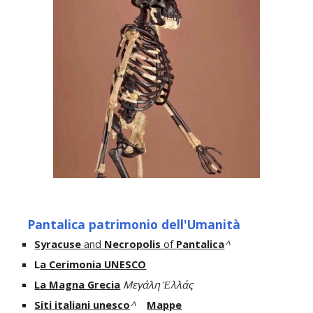
Pantalica patrimonio dell'Umanità
Syracuse
and
Necropolis
of
Pantalica
^
L
a Cerimonia UNESCO
La Magna Grecia
Μεγάλη Ἑλλάς
Siti italiani unesco
^
Mappe